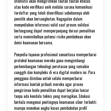
otomatis akan mengirimkan tautan tautan khusus
atau kode verifikasi unik melalui sarana komunikasi
terdaftar yang telah diverifikasi sebelumnya oleh
pemilik akun bersangkutan. Kegagalan dalam
menyediakan informasi valid saat proses validasi
berlangsung dapat memperpanjang durasi pemulihan
serta menimbulkan potensi risiko pembekuan akun
demi keamanan bersama.
Penyedia layanan profesional senantiasa memperbarui
protokol keamanan mereka guna mengimbangi
perkembangan teknologi peretasan yang semakin
canggih dan kompleks di era digital modern ini. Para
pengguna diimbau untuk selalu memperbarui
informasi kontak pribadi mereka agar proses
pengiriman kode pemulihan dapat berjalan lancar
tanpa ada kendala teknis yang merugikan. Edukasi
berkala mengenai pentingnya keamanan siber terbukti
mampu menekan angka kasus pembobolan profil