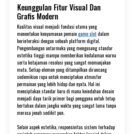
Keunggulan Fitur Visual Dan
Grafis Modern
Kualitas visual menjadi fondasi utama yang
menentukan kenyamanan pemain
game slot
dalam
berinteraksi dengan sebuah platform digital.
Pengembangan antarmuka yang mengusung standar
estetika tinggi mampu memberikan kedalaman warna
serta ketajaman resolusi yang sangat memanjakan
mata. Setiap elemen yang ditampilkan dirancang
sedemikian rupa untuk menciptakan atmosfer
permainan yang lebih hidup dan nyata. Hal ini
menciptakan standar baru di mana keindahan desain
menjadi daya tarik primer bagi pengguna untuk tetap
bertahan dalam jangka waktu yang sangat lama tanpa
merasa jenuh sedikit pun.
Selain aspek estetika, responsivitas sistem terhadap