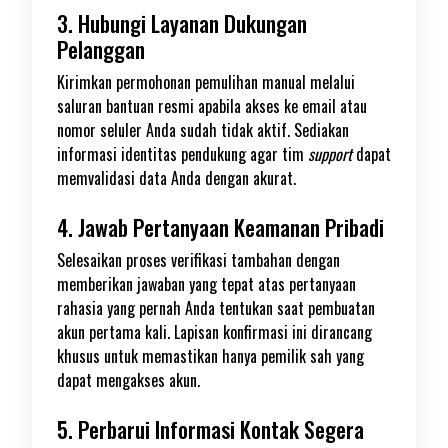
3. Hubungi Layanan Dukungan
Pelanggan
Kirimkan permohonan pemulihan manual melalui
saluran bantuan resmi apabila akses ke email atau
nomor seluler Anda sudah tidak aktif. Sediakan
informasi identitas pendukung agar tim
support
dapat
memvalidasi data Anda dengan akurat.
4. Jawab Pertanyaan Keamanan Pribadi
Selesaikan proses verifikasi tambahan dengan
memberikan jawaban yang tepat atas pertanyaan
rahasia yang pernah Anda tentukan saat pembuatan
akun pertama kali. Lapisan konfirmasi ini dirancang
khusus untuk memastikan hanya pemilik sah yang
dapat mengakses akun.
5. Perbarui Informasi Kontak Segera