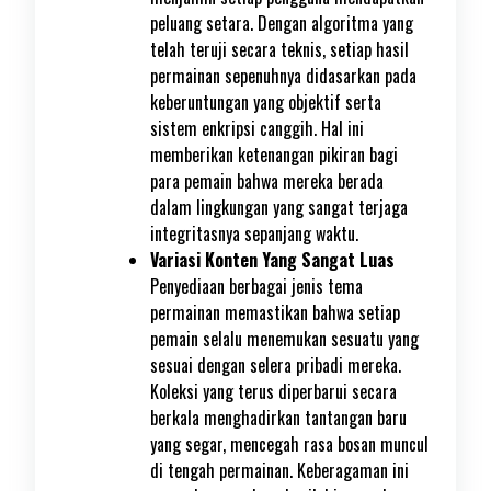
peluang setara. Dengan algoritma yang
telah teruji secara teknis, setiap hasil
permainan sepenuhnya didasarkan pada
keberuntungan yang objektif serta
sistem enkripsi canggih. Hal ini
memberikan ketenangan pikiran bagi
para pemain bahwa mereka berada
dalam lingkungan yang sangat terjaga
integritasnya sepanjang waktu.
Variasi Konten Yang Sangat Luas
Penyediaan berbagai jenis tema
permainan memastikan bahwa setiap
pemain selalu menemukan sesuatu yang
sesuai dengan selera pribadi mereka.
Koleksi yang terus diperbarui secara
berkala menghadirkan tantangan baru
yang segar, mencegah rasa bosan muncul
di tengah permainan. Keberagaman ini