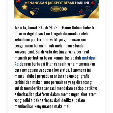
Jakarta, Jumat 31 Juli 2026 – Game Online. Industri
hiburan digital saat ini tengah diramaikan oleh
kehadiran platform inovatif yang menawarkan
pengalaman bermain jauh melampaui standar
konvensional. Salah satu destinasi yang berhasil
menarik perhatian besar komunitas adalah
matahari
4d
dengan berbagai fitur canggih yang memanjakan
para penggunanya secara konsisten. Fenomena ini
muncul akibat perpaduan antara teknologi grafis
terkini dan mekanisme permainan yang dirancang
untuk memberikan sensasi mendalam setiap detiknya.
Keberhasilan platform dalam membangun ekosistem
yang solid tidak terlepas dari dedikasi dalam
memberikan kenyamanan maksimal.