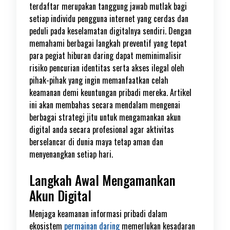
terdaftar merupakan tanggung jawab mutlak bagi
setiap individu pengguna internet yang cerdas dan
peduli pada keselamatan digitalnya sendiri. Dengan
memahami berbagai langkah preventif yang tepat
para pegiat hiburan daring dapat meminimalisir
risiko pencurian identitas serta akses ilegal oleh
pihak-pihak yang ingin memanfaatkan celah
keamanan demi keuntungan pribadi mereka. Artikel
ini akan membahas secara mendalam mengenai
berbagai strategi jitu untuk mengamankan akun
digital anda secara profesional agar aktivitas
berselancar di dunia maya tetap aman dan
menyenangkan setiap hari.
Langkah Awal Mengamankan
Akun Digital
Menjaga keamanan informasi pribadi dalam
ekosistem
permainan daring
memerlukan kesadaran