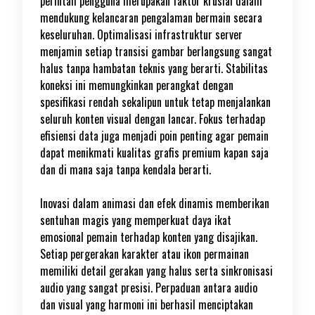
perintah pengguna merupakan faktor krusial dalam
mendukung kelancaran pengalaman bermain secara
keseluruhan. Optimalisasi infrastruktur server
menjamin setiap transisi gambar berlangsung sangat
halus tanpa hambatan teknis yang berarti. Stabilitas
koneksi ini memungkinkan perangkat dengan
spesifikasi rendah sekalipun untuk tetap menjalankan
seluruh konten visual dengan lancar. Fokus terhadap
efisiensi data juga menjadi poin penting agar pemain
dapat menikmati kualitas grafis premium kapan saja
dan di mana saja tanpa kendala berarti.
Inovasi dalam animasi dan efek dinamis memberikan
sentuhan magis yang memperkuat daya ikat
emosional pemain terhadap konten yang disajikan.
Setiap pergerakan karakter atau ikon permainan
memiliki detail gerakan yang halus serta sinkronisasi
audio yang sangat presisi. Perpaduan antara audio
dan visual yang harmoni ini berhasil menciptakan