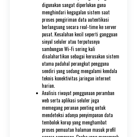
digunakan sangat diperlukan guna
menghindari kegagalan sistem saat
proses pengiriman data autentikasi
berlangsung secara real-time ke server
pusat. Kesalahan kecil seperti gangguan
sinyal seluler atau terputusnya
sambungan Wi-Fi sering kali
disalahartikan sebagai kerusakan sistem
utama padahal perangkat pengguna
sendiri yang sedang mengalami kendala
teknis konektivitas jaringan internet
harian.
Analisis riwayat penggunaan peramban
web serta aplikasi seluler juga
memegang peranan penting untuk
mendeteksi adanya penyimpanan data
tembolok korup yang menghambat
proses pemuatan halaman masuk profil