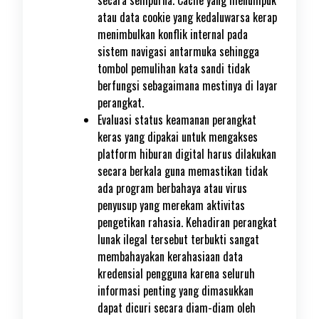
secara sempurna. Cache yang menumpuk
atau data cookie yang kedaluwarsa kerap
menimbulkan konflik internal pada
sistem navigasi antarmuka sehingga
tombol pemulihan kata sandi tidak
berfungsi sebagaimana mestinya di layar
perangkat.
Evaluasi status keamanan perangkat
keras yang dipakai untuk mengakses
platform hiburan digital harus dilakukan
secara berkala guna memastikan tidak
ada program berbahaya atau virus
penyusup yang merekam aktivitas
pengetikan rahasia. Kehadiran perangkat
lunak ilegal tersebut terbukti sangat
membahayakan kerahasiaan data
kredensial pengguna karena seluruh
informasi penting yang dimasukkan
dapat dicuri secara diam-diam oleh