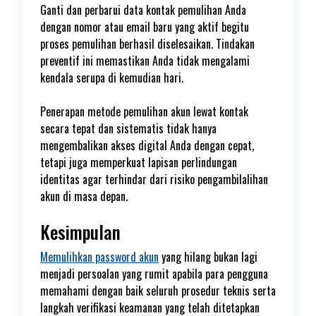
Ganti dan perbarui data kontak pemulihan Anda
dengan nomor atau email baru yang aktif begitu
proses pemulihan berhasil diselesaikan. Tindakan
preventif ini memastikan Anda tidak mengalami
kendala serupa di kemudian hari.
Penerapan metode pemulihan akun lewat kontak
secara tepat dan sistematis tidak hanya
mengembalikan akses digital Anda dengan cepat,
tetapi juga memperkuat lapisan perlindungan
identitas agar terhindar dari risiko pengambilalihan
akun di masa depan.
Kesimpulan
Memulihkan password akun
yang hilang bukan lagi
menjadi persoalan yang rumit apabila para pengguna
memahami dengan baik seluruh prosedur teknis serta
langkah verifikasi keamanan yang telah ditetapkan