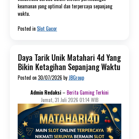
keamanan yang optimal dan terpercaya sepanjang
waktu.
Posted in
Slot Gacor
Daya Tarik Unik Matahari 4d Yang
Bikin Ketagihan Sepanjang Waktu
Posted on
30/07/2026
by
JBGroup
Admin Redaksi
–
Berita Gaming Terkini
Jumat, 31 Juli 2026 01:14 WIB