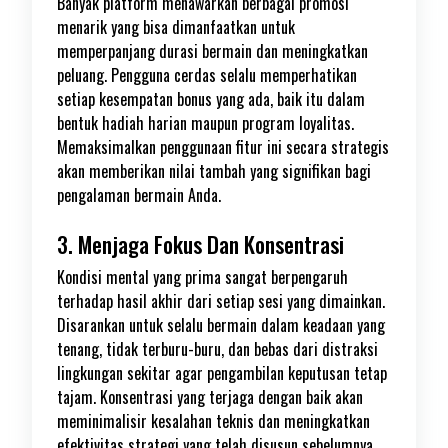
Banyak platform menawarkan berbagai promosi
menarik yang bisa dimanfaatkan untuk
memperpanjang durasi bermain dan meningkatkan
peluang. Pengguna cerdas selalu memperhatikan
setiap kesempatan bonus yang ada, baik itu dalam
bentuk hadiah harian maupun program loyalitas.
Memaksimalkan penggunaan fitur ini secara strategis
akan memberikan nilai tambah yang signifikan bagi
pengalaman bermain Anda.
3. Menjaga Fokus Dan Konsentrasi
Kondisi mental yang prima sangat berpengaruh
terhadap hasil akhir dari setiap sesi yang dimainkan.
Disarankan untuk selalu bermain dalam keadaan yang
tenang, tidak terburu-buru, dan bebas dari distraksi
lingkungan sekitar agar pengambilan keputusan tetap
tajam. Konsentrasi yang terjaga dengan baik akan
meminimalisir kesalahan teknis dan meningkatkan
efektivitas strategi yang telah disusun sebelumnya