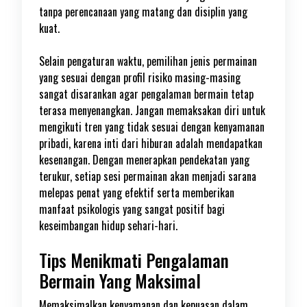
tanpa perencanaan yang matang dan disiplin yang
kuat.
Selain pengaturan waktu, pemilihan jenis permainan
yang sesuai dengan profil risiko masing-masing
sangat disarankan agar pengalaman bermain tetap
terasa menyenangkan. Jangan memaksakan diri untuk
mengikuti tren yang tidak sesuai dengan kenyamanan
pribadi, karena inti dari hiburan adalah mendapatkan
kesenangan. Dengan menerapkan pendekatan yang
terukur, setiap sesi permainan akan menjadi sarana
melepas penat yang efektif serta memberikan
manfaat psikologis yang sangat positif bagi
keseimbangan hidup sehari-hari.
Tips Menikmati Pengalaman
Bermain Yang Maksimal
Memaksimalkan kenyamanan dan kepuasan dalam