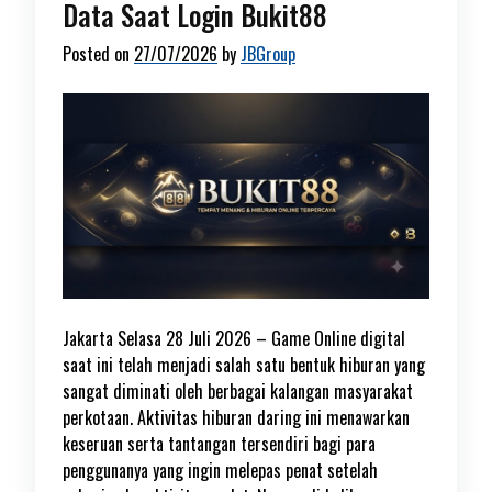
Data Saat Login Bukit88
Posted on
27/07/2026
by
JBGroup
Jakarta Selasa 28 Juli 2026 – Game Online digital
saat ini telah menjadi salah satu bentuk hiburan yang
sangat diminati oleh berbagai kalangan masyarakat
perkotaan. Aktivitas hiburan daring ini menawarkan
keseruan serta tantangan tersendiri bagi para
penggunanya yang ingin melepas penat setelah