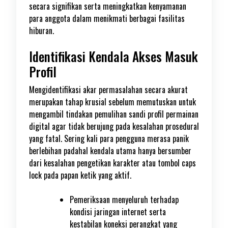
secara signifikan serta meningkatkan kenyamanan
para anggota dalam menikmati berbagai fasilitas
hiburan.
Identifikasi Kendala Akses Masuk
Profil
Mengidentifikasi akar permasalahan secara akurat
merupakan tahap krusial sebelum memutuskan untuk
mengambil tindakan pemulihan sandi profil permainan
digital agar tidak berujung pada kesalahan prosedural
yang fatal. Sering kali para pengguna merasa panik
berlebihan padahal kendala utama hanya bersumber
dari kesalahan pengetikan karakter atau tombol caps
lock pada papan ketik yang aktif.
Pemeriksaan menyeluruh terhadap
kondisi jaringan internet serta
kestabilan koneksi perangkat yang