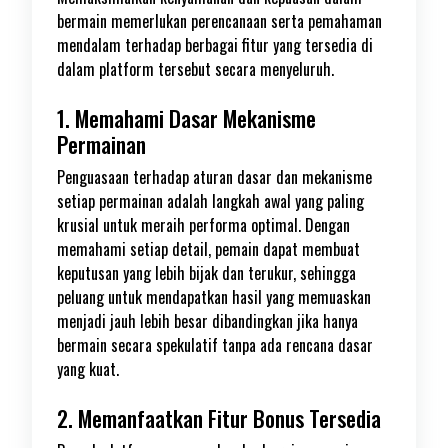
bermain memerlukan perencanaan serta pemahaman
mendalam terhadap berbagai fitur yang tersedia di
dalam platform tersebut secara menyeluruh.
1. Memahami Dasar Mekanisme
Permainan
Penguasaan terhadap aturan dasar dan mekanisme
setiap permainan adalah langkah awal yang paling
krusial untuk meraih performa optimal. Dengan
memahami setiap detail, pemain dapat membuat
keputusan yang lebih bijak dan terukur, sehingga
peluang untuk mendapatkan hasil yang memuaskan
menjadi jauh lebih besar dibandingkan jika hanya
bermain secara spekulatif tanpa ada rencana dasar
yang kuat.
2. Memanfaatkan Fitur Bonus Tersedia